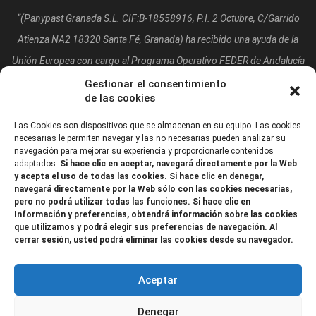
“(Panypast Granada S.L. CIF:B-18558916, P.I. 2 Octubre, C/Garrido
Atienza NA2 18320 Santa Fé, Granada)
ha recibido una ayuda de la
Unión Europea con cargo al Programa Operativo FEDER de Andalucía
2014-2020, financiada como parte de la respuesta de la Unión a la
Gestionar el consentimiento
de las cookies
pandemia de COVID-19 (REACT-UE), para compensar el sobrecoste
energético de gas natural y/o electricidad a pymes y autónomos
Las Cookies son dispositivos que se almacenan en su equipo. Las cookies
necesarias le permiten navegar y las no necesarias pueden analizar su
especialmente afectados por el incremento de los precios del gas
navegación para mejorar su experiencia y proporcionarle contenidos
adaptados.
Si hace clic en aceptar, navegará directamente por la Web
natural y la electricidad provocados por el impacto de la guerra de
y acepta el uso de todas las cookies. Si hace clic en denegar,
agresión de Rusia contra Ucrania.”
navegará directamente por la Web sólo con las cookies necesarias,
pero no podrá utilizar todas las funciones. Si hace clic en
Información y preferencias, obtendrá información sobre las cookies
que utilizamos y podrá elegir sus preferencias de navegación. Al
cerrar sesión, usted podrá eliminar las cookies desde su navegador.
Aceptar
Denegar