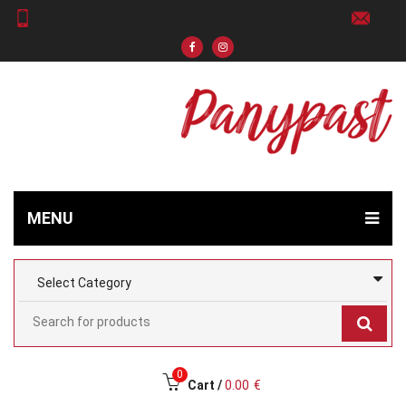
MENU
0
Cart /
0.00
€