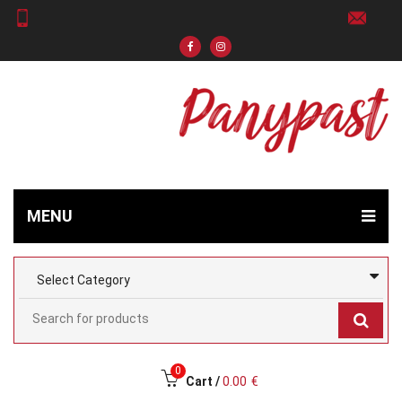
MENU
0
Cart /
0.00
€