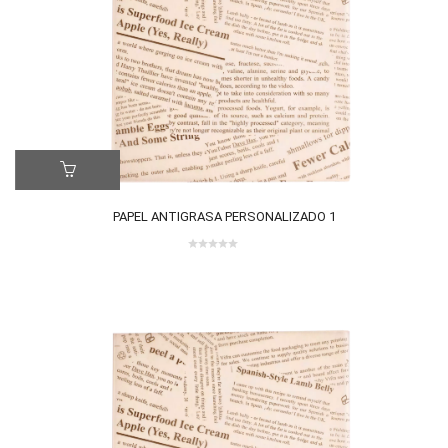
PAPEL ANTIGRASA PERSONALIZADO 1
0
out
of
5