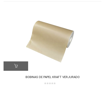
BOBINAS DE PAPEL KRAFT VERJURADO
0
out
of
5