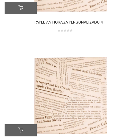
PAPEL ANTIGRASA PERSONALIZADO 4
0
out
of
5