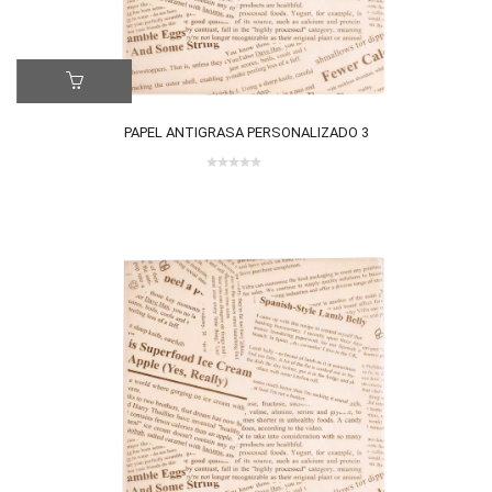
PAPEL ANTIGRASA PERSONALIZADO 3
0
out
of
5