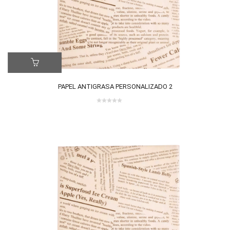
PAPEL ANTIGRASA PERSONALIZADO 2
0
out
of
5