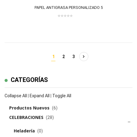
PAPEL ANTIGRASA PERSONALIZADO 5
0
out
of
5
1
2
3
CATEGORÍAS
Collapse All
|
Expand All
|
Toggle All
Productos Nuevos
(6)
CELEBRACIONES
(28)
Heladería
(0)