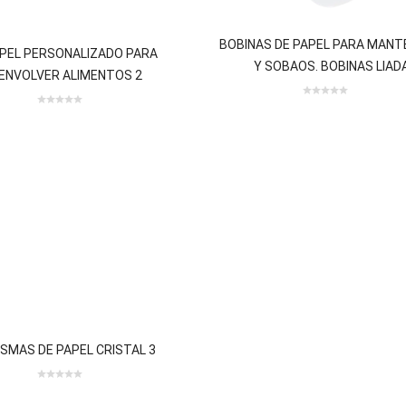
ados.
/Garrido Atienza NA2 18320 Santa
 cargo al Programa Operativo
respuesta de la Unión a la
coste energético de gas natural
os por el incremento de los
mpacto de la guerra de agresión de