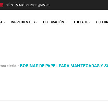
Facebook
Instagram
administracion@panypast.es
MA
INGREDIENTES
DECORACIÓN
UTILLAJE
CELEB
BOBINAS DE PAPEL PARA MANTECADAS Y SO
Pasteleria