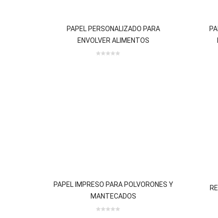
Copyright © 2023
Panypast
. Todos los derechos reserv
“(Panypast Granada S.L. CIF:B-18558916, P.I. 2 Octubre, C
Fé, Granada)
ha recibido una ayuda de la Unión Europea con
FEDER de Andalucía 2014-2020, financiada como parte de la 
pandemia de COVID-19 (REACT-UE), para compensar el sobre
y/o electricidad a pymes y autónomos especialmente afectad
precios del gas natural y la electricidad provocados por el i
Rusia contra Ucrania.”