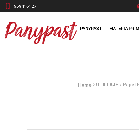
958416127
PANYPAST
MATERIA PRI
UTILLAJE
Papel 
Home