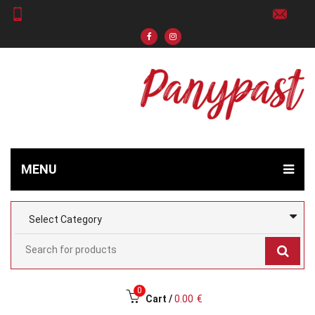
MENU
0
Cart /
0.00
€