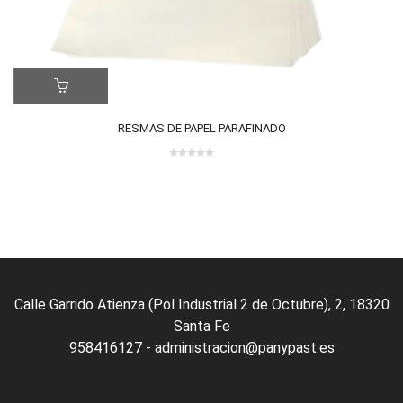
ER MÁS
LE
0 review(s)
RESMAS DE PAPEL PARAFINADO
0
out
of
5
Calle Garrido Atienza (Pol Industrial 2 de Octubre), 2, 18320
Santa Fe
958416127 - administracion@panypast.es