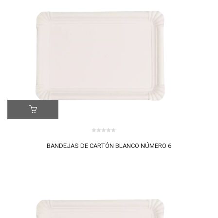
ER MÁS
0 review(s)
0
BANDEJAS DE CARTÓN BLANCO NÚMERO 6
out
of
5
LE