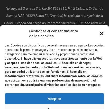
“(Panypast Granada S.L. CIF:B-18558916, P.I. 2 Octubre, C/Garrido
Atienza NA2 18320 Santa Fé, Granada)
ha recibido una ayuda de la
Unión Europea con cargo al Programa Operativo FEDER de Andalucía
2014-2020, financiada como parte de la respuesta de la Unión a la
Gestionar el consentimiento
de las cookies
pandemia de COVID-19 (REACT-UE), para compensar el sobrecoste
energético de gas natural y/o electricidad a pymes y autónomos
Las Cookies son dispositivos que se almacenan en su equipo. Las cookies
necesarias le permiten navegar y las no necesarias pueden analizar su
especialmente afectados por el incremento de los precios del gas
navegación para mejorar su experiencia y proporcionarle contenidos
adaptados.
Si hace clic en aceptar, navegará directamente por la Web
natural y la electricidad provocados por el impacto de la guerra de
y acepta el uso de todas las cookies. Si hace clic en denegar,
agresión de Rusia contra Ucrania.”
navegará directamente por la Web sólo con las cookies necesarias,
pero no podrá utilizar todas las funciones. Si hace clic en
Información y preferencias, obtendrá información sobre las cookies
que utilizamos y podrá elegir sus preferencias de navegación. Al
cerrar sesión, usted podrá eliminar las cookies desde su navegador.
Aceptar