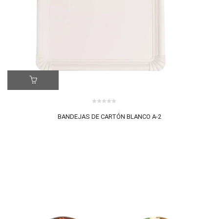
ER MÁS
0
0 review(s)
BANDEJAS DE CARTÓN BLANCO A-2
out
of
5