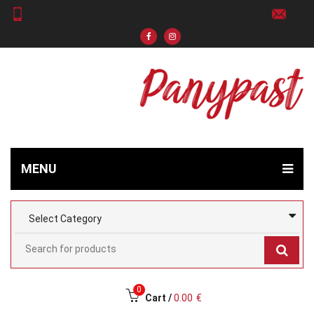
MENU
0
Cart /
0.00
€