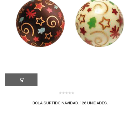
LE
ER MÁS
0
0 review(s)
BOLA SURTIDO NAVIDAD. 126 UNIDADES.
out
of
5