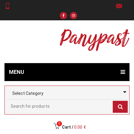
MENU
0
Cart /
0.00
€