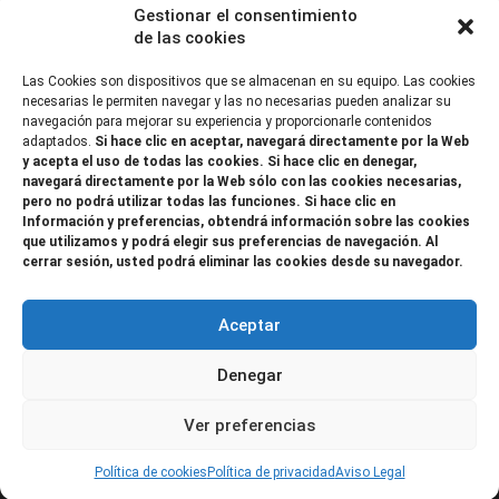
2014-2020, financiada como parte de la respuesta de la Unión a la
Gestionar el consentimiento
de las cookies
pandemia de COVID-19 (REACT-UE), para compensar el sobrecoste
energético de gas natural y/o electricidad a pymes y autónomos
Las Cookies son dispositivos que se almacenan en su equipo. Las cookies
necesarias le permiten navegar y las no necesarias pueden analizar su
especialmente afectados por el incremento de los precios del gas
navegación para mejorar su experiencia y proporcionarle contenidos
adaptados.
Si hace clic en aceptar, navegará directamente por la Web
natural y la electricidad provocados por el impacto de la guerra de
y acepta el uso de todas las cookies. Si hace clic en denegar,
agresión de Rusia contra Ucrania.”
navegará directamente por la Web sólo con las cookies necesarias,
pero no podrá utilizar todas las funciones. Si hace clic en
Información y preferencias, obtendrá información sobre las cookies
que utilizamos y podrá elegir sus preferencias de navegación. Al
cerrar sesión, usted podrá eliminar las cookies desde su navegador.
Aceptar
Denegar
Ver preferencias
Política de cookies
Política de privacidad
Aviso Legal