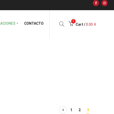
0
RACIONES
CONTACTO
Cart /
0.00
€
1
2
3