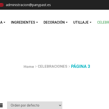
Facebook
Instagram
administracion@panypast.es
MA
INGREDIENTES
DECORACIÓN
UTILLAJE
CELEB
PÁGINA 3
CELEBRACIONES
Home