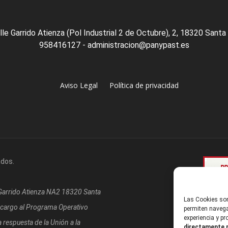
lle Garrido Atienza (Pol Industrial 2 de Octubre), 2, 18320 Santa
958416127 - administracion@panypast.es
Aviso Legal
Política de privacidad
ados.
/Garrido Atienza NA2 18320 Santa
Las Cookies son
 cargo al Programa Operativo
permiten navega
experiencia y p
respuesta de la Unión a la
directamente p