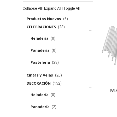
Collapse All
|
Expand All
|
Toggle All
Productos Nuevos
(6)
CELEBRACIONES
(28)
Heladería
(0)
Panadería
(0)
Pastelería
(28)
Cintas y Velas
(20)
DECORACIÓN
(152)
PAL
Heladería
(0)
review(s)
0 review(s)
Panadería
(2)