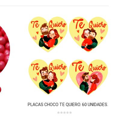
PLACAS CHOCO TE QUIERO. 60 UNIDADES.
0
out
of
5