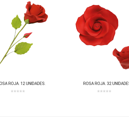
OSA ROJA. 12 UNIDADES.
ROSA ROJA. 32 UNIDADE
0
0
out
out
of
of
5
5