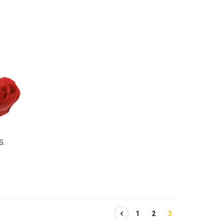
S.
1
2
3