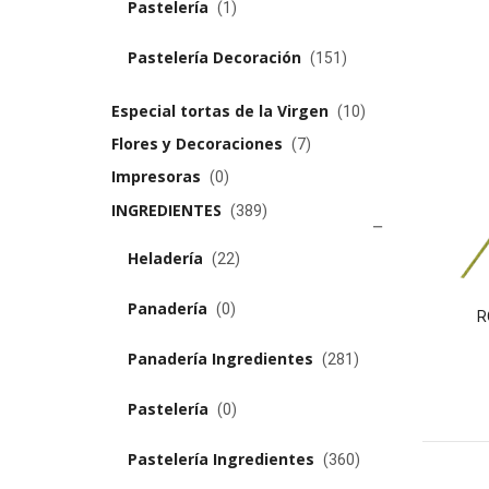
Pastelería
(1)
Pastelería Decoración
(151)
Especial tortas de la Virgen
(10)
Flores y Decoraciones
(7)
Impresoras
(0)
INGREDIENTES
(389)
Heladería
(22)
Panadería
(0)
R
review(s)
0 review(s)
Panadería Ingredientes
(281)
Pastelería
(0)
Pastelería Ingredientes
(360)