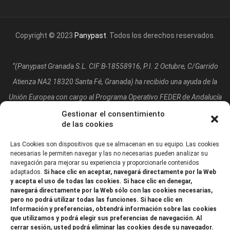
Copyright © 2023
Panypast
. Todos los derechos reservados.
“(Panypast Granada S.L. CIF:B-18558916, P.I. 2 Octubre, C/Garrido
Atienza NA2 18320 Santa Fé, Granada)
ha recibido una ayuda de la
Unión Europea con cargo al Programa Operativo FEDER de Andalucía
2014-2020, financiada como parte de la respuesta de la Unión a la
Gestionar el consentimiento
de las cookies
pandemia de COVID-19 (REACT-UE), para compensar el sobrecoste
energético de gas natural y/o electricidad a pymes y autónomos
Las Cookies son dispositivos que se almacenan en su equipo. Las cookies
necesarias le permiten navegar y las no necesarias pueden analizar su
especialmente afectados por el incremento de los precios del gas
navegación para mejorar su experiencia y proporcionarle contenidos
adaptados.
Si hace clic en aceptar, navegará directamente por la Web
natural y la electricidad provocados por el impacto de la guerra de
y acepta el uso de todas las cookies. Si hace clic en denegar,
agresión de Rusia contra Ucrania.”
navegará directamente por la Web sólo con las cookies necesarias,
pero no podrá utilizar todas las funciones. Si hace clic en
Información y preferencias, obtendrá información sobre las cookies
que utilizamos y podrá elegir sus preferencias de navegación. Al
cerrar sesión, usted podrá eliminar las cookies desde su navegador.