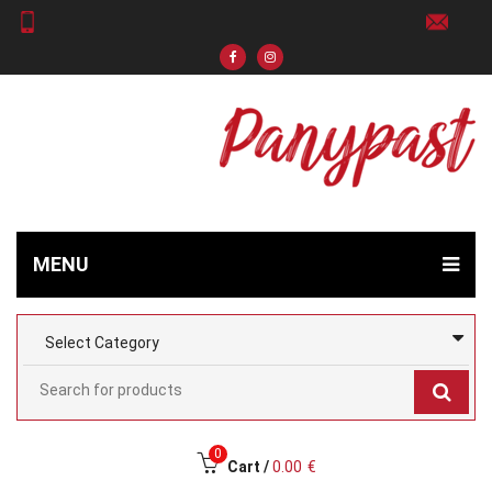
MENU
0
Cart /
0.00
€