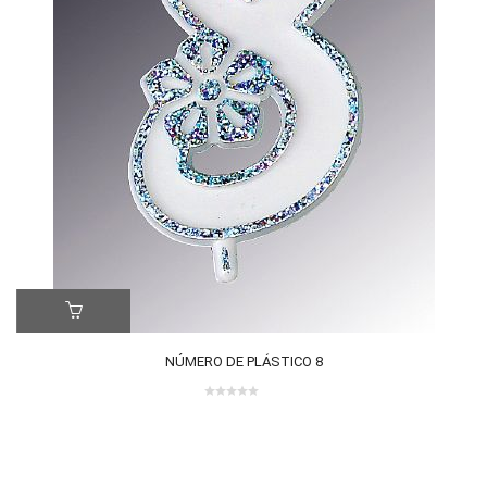
LE
NÚMERO DE PLÁSTICO 8
0
out
of
5