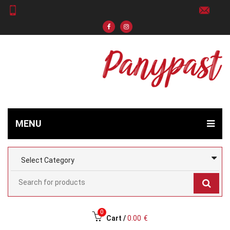
MENU
0
Cart /
0.00
€