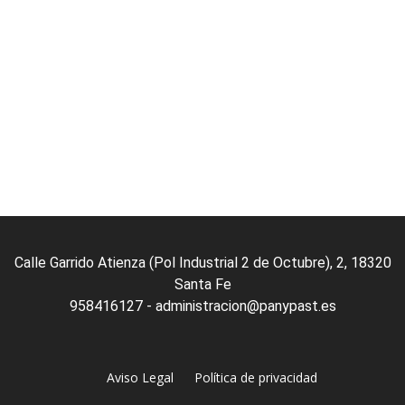
ER MÁS
0 review(s)
Calle Garrido Atienza (Pol Industrial 2 de Octubre), 2, 18320
Santa Fe
958416127 - administracion@panypast.es
Aviso Legal
Política de privacidad