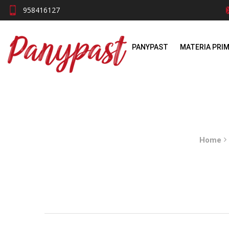
958416127
PANYPAST
MATERIA PRI
Home