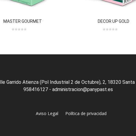
0 review(s)
0
MASTER GOURMET
DECOR UP GOLD
0
0
out
out
of
of
5
5
lle Garrido Atienza (Pol Industrial 2 de Octubre), 2, 18320 Santa
958416127 - administracion@panypast.es
Aviso Legal
Política de privacidad