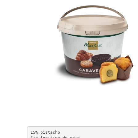
15% pistacho

Sin lecitina de soja
