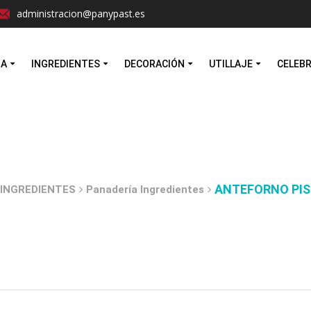
Facebook
Instagram
administracion@panypast.es
MA
INGREDIENTES
DECORACIÓN
UTILLAJE
CELEB
ANTEFORNO PI
INGREDIENTES
Panadería Ingredientes