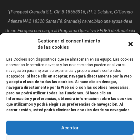
“(Panypast Granada S.L. CIF:B-18558916, P.I. 2 Octubre, C/Garrido
Atienza NA2 18320 Santa Fé, Granada)
ha recibido una ayuda de la
Unión Europea con cargo al Programa Operativo FEDER de Andalucía
2014-2020, financiada como parte de la respuesta de la Unión a la
Gestionar el consentimiento
de las cookies
pandemia de COVID-19 (REACT-UE), para compensar el sobrecoste
energético de gas natural y/o electricidad a pymes y autónomos
Las Cookies son dispositivos que se almacenan en su equipo. Las cookies
necesarias le permiten navegar y las no necesarias pueden analizar su
especialmente afectados por el incremento de los precios del gas
navegación para mejorar su experiencia y proporcionarle contenidos
adaptados.
Si hace clic en aceptar, navegará directamente por la Web
natural y la electricidad provocados por el impacto de la guerra de
y acepta el uso de todas las cookies. Si hace clic en denegar,
agresión de Rusia contra Ucrania.”
navegará directamente por la Web sólo con las cookies necesarias,
pero no podrá utilizar todas las funciones. Si hace clic en
Información y preferencias, obtendrá información sobre las cookies
que utilizamos y podrá elegir sus preferencias de navegación. Al
cerrar sesión, usted podrá eliminar las cookies desde su navegador.
Aceptar