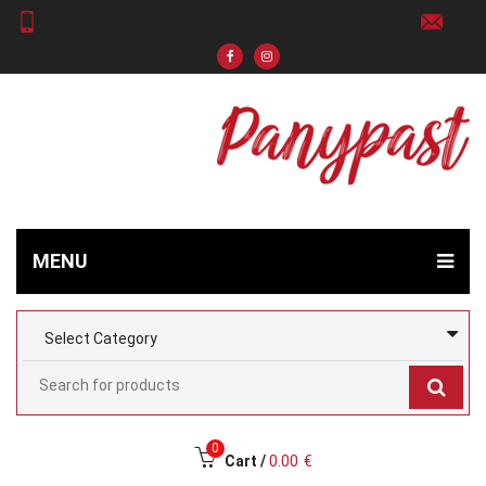
MENU
0
Cart /
0.00
€