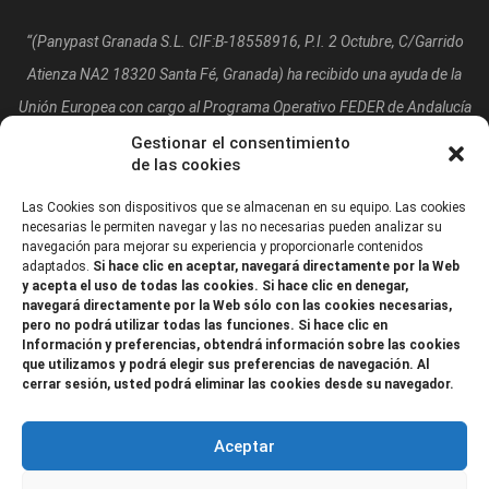
“(Panypast Granada S.L. CIF:B-18558916, P.I. 2 Octubre, C/Garrido
Atienza NA2 18320 Santa Fé, Granada)
ha recibido una ayuda de la
Unión Europea con cargo al Programa Operativo FEDER de Andalucía
2014-2020, financiada como parte de la respuesta de la Unión a la
Gestionar el consentimiento
de las cookies
pandemia de COVID-19 (REACT-UE), para compensar el sobrecoste
energético de gas natural y/o electricidad a pymes y autónomos
Las Cookies son dispositivos que se almacenan en su equipo. Las cookies
necesarias le permiten navegar y las no necesarias pueden analizar su
especialmente afectados por el incremento de los precios del gas
navegación para mejorar su experiencia y proporcionarle contenidos
adaptados.
Si hace clic en aceptar, navegará directamente por la Web
natural y la electricidad provocados por el impacto de la guerra de
y acepta el uso de todas las cookies. Si hace clic en denegar,
agresión de Rusia contra Ucrania.”
navegará directamente por la Web sólo con las cookies necesarias,
pero no podrá utilizar todas las funciones. Si hace clic en
Información y preferencias, obtendrá información sobre las cookies
que utilizamos y podrá elegir sus preferencias de navegación. Al
cerrar sesión, usted podrá eliminar las cookies desde su navegador.
Aceptar