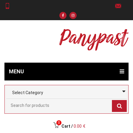
MENU
0
Cart /
0.00
€