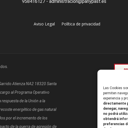
958416127 - administracion@panypast.es
Aviso Legal
Política de privacidad
ados.
/Garrido Atienza NA2 18320 Santa
Las Cookies son
 cargo al Programa Operativo
permiten navega
experiencia y p
respuesta de la Unión a la
directamente p
denegar, naveg
coste energético de gas natural
no podrá utiliz
os por el incremento de los
obtendrá infor
preferencias d
mpacto de la guerra de agresión de