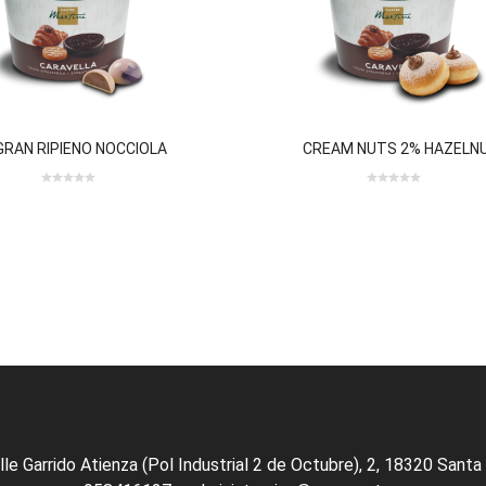
GRAN RIPIENO NOCCIOLA
CREAM NUTS 2% HAZELN
0
0
0
out
out
of
of
5
5
0 review(s)
lle Garrido Atienza (Pol Industrial 2 de Octubre), 2, 18320 Santa