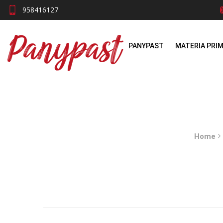
958416127
PANYPAST
MATERIA PRI
Home