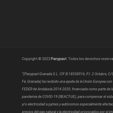
Copyright © 2023
Panypast
. Todos los derechos reserv
“(Panypast Granada S.L. CIF:B-18558916, P.I. 2 Octubre, C
Fé, Granada)
ha recibido una ayuda de la Unión Europea con
FEDER de Andalucía 2014-2020, financiada como parte de la 
pandemia de COVID-19 (REACT-UE), para compensar el sobre
y/o electricidad a pymes y autónomos especialmente afectad
precios del gas natural y la electricidad provocados por el i