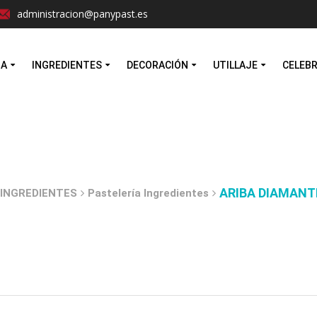
Facebook
Instagram
administracion@panypast.es
MA
INGREDIENTES
DECORACIÓN
UTILLAJE
CELEB
ARIBA DIAMANTI
INGREDIENTES
Pastelería Ingredientes