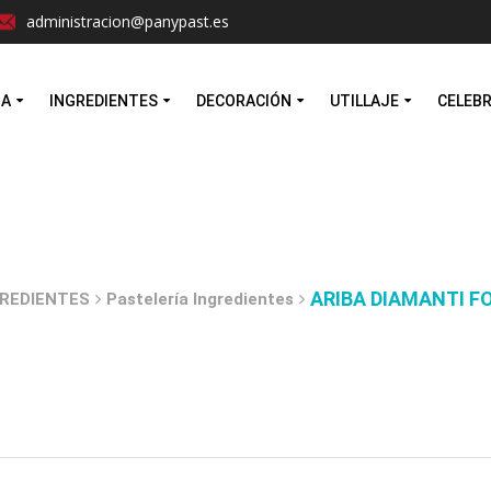
Facebook
Instagram
administracion@panypast.es
MA
INGREDIENTES
DECORACIÓN
UTILLAJE
CELEB
ARIBA DIAMANTI F
REDIENTES
Pastelería Ingredientes