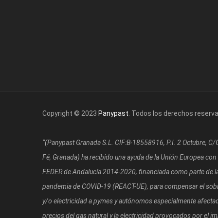
Copyright © 2023
Panypast
. Todos los derechos reserv
“(Panypast Granada S.L. CIF:B-18558916, P.I. 2 Octubre, C
Fé, Granada)
ha recibido una ayuda de la Unión Europea con
FEDER de Andalucía 2014-2020, financiada como parte de la 
pandemia de COVID-19 (REACT-UE), para compensar el sobre
y/o electricidad a pymes y autónomos especialmente afectad
precios del gas natural y la electricidad provocados por el i