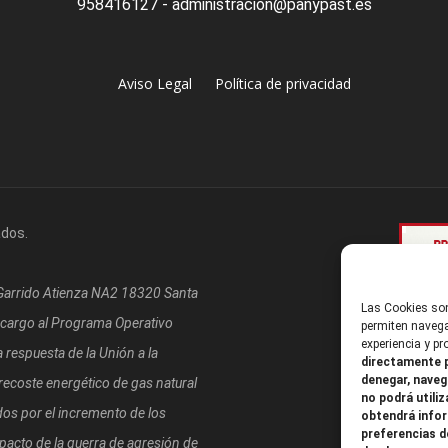
958416127 - administracion@panypast.es
Aviso Legal
Política de privacidad
ados.
/Garrido Atienza NA2 18320 Santa
Las Cookies son
 cargo al Programa Operativo
permiten navega
experiencia y p
respuesta de la Unión a la
directamente p
denegar, naveg
coste energético de gas natural
no podrá utiliz
os por el incremento de los
obtendrá infor
preferencias d
mpacto de la guerra de agresión de