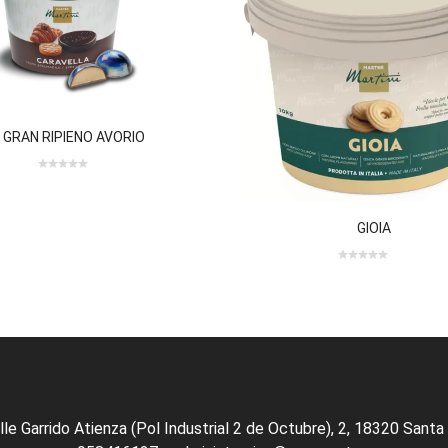
GRAN RIPIENO AVORIO
0
0
out
of
GIOIA
5
0 review(s)
0
out
of
5
lle Garrido Atienza (Pol Industrial 2 de Octubre), 2, 18320 Santa