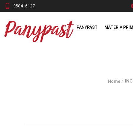
958416127
PANYPAST
MATERIA PRI
ING
Home