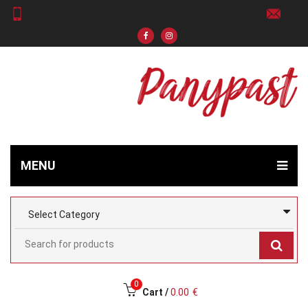
MENU
0
Cart /
0.00
€