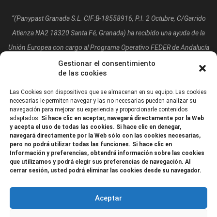
“(Panypast Granada S.L. CIF:B-18558916, P.I. 2 Octubre, C/Garrido
Atienza NA2 18320 Santa Fé, Granada)
ha recibido una ayuda de la
Unión Europea con cargo al Programa Operativo FEDER de Andalucía
2014-2020, financiada como parte de la respuesta de la Unión a la
Gestionar el consentimiento
de las cookies
pandemia de COVID-19 (REACT-UE), para compensar el sobrecoste
energético de gas natural y/o electricidad a pymes y autónomos
Las Cookies son dispositivos que se almacenan en su equipo. Las cookies
necesarias le permiten navegar y las no necesarias pueden analizar su
especialmente afectados por el incremento de los precios del gas
navegación para mejorar su experiencia y proporcionarle contenidos
adaptados.
Si hace clic en aceptar, navegará directamente por la Web
natural y la electricidad provocados por el impacto de la guerra de
y acepta el uso de todas las cookies. Si hace clic en denegar,
agresión de Rusia contra Ucrania.”
navegará directamente por la Web sólo con las cookies necesarias,
pero no podrá utilizar todas las funciones. Si hace clic en
Información y preferencias, obtendrá información sobre las cookies
que utilizamos y podrá elegir sus preferencias de navegación. Al
cerrar sesión, usted podrá eliminar las cookies desde su navegador.
Aceptar