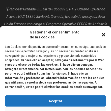
“(Panypast Granada S.L. CIF:B-18558916, P.I. 2 Octubre, C/Garrido
Atienza NA2 18320 Santa Fé, Granada)
ha recibido una ayuda de la
Unión Europea con cargo al Programa Operativo FEDER de Andalucía
2014-2020, financiada como parte de la respuesta de la Unión a la
Gestionar el consentimiento
de las cookies
pandemia de COVID-19 (REACT-UE), para compensar el sobrecoste
energético de gas natural y/o electricidad a pymes y autónomos
Las Cookies son dispositivos que se almacenan en su equipo. Las cookies
necesarias le permiten navegar y las no necesarias pueden analizar su
especialmente afectados por el incremento de los precios del gas
navegación para mejorar su experiencia y proporcionarle contenidos
adaptados.
Si hace clic en aceptar, navegará directamente por la Web
natural y la electricidad provocados por el impacto de la guerra de
y acepta el uso de todas las cookies. Si hace clic en denegar,
agresión de Rusia contra Ucrania.”
navegará directamente por la Web sólo con las cookies necesarias,
pero no podrá utilizar todas las funciones. Si hace clic en
Información y preferencias, obtendrá información sobre las cookies
que utilizamos y podrá elegir sus preferencias de navegación. Al
cerrar sesión, usted podrá eliminar las cookies desde su navegador.
Aceptar