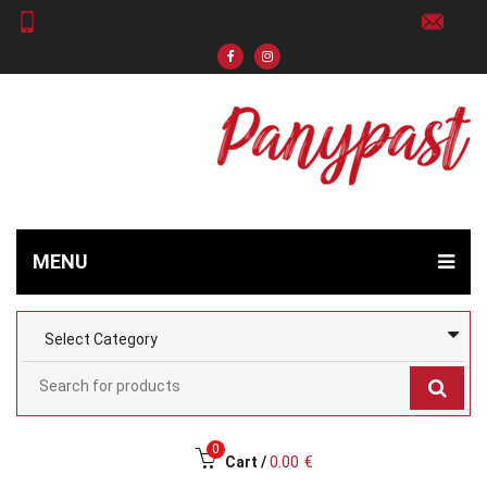
MENU
0
Cart /
0.00
€