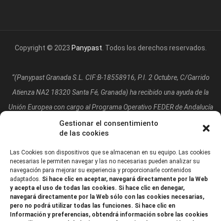
Copyright © 2023
Panypast
. Todos los derechos reservados.
“(Panypast Granada S.L. CIF:B-18558916, P.I. 2 Octubre, C/Garrido
Atienza NA2 18320 Santa Fé, Granada)
ha recibido una ayuda de la
Unión Europea con cargo al Programa Operativo FEDER de Andalucía
2014-2020, financiada como parte de la respuesta de la Unión a la
Gestionar el consentimiento
de las cookies
pandemia de COVID-19 (REACT-UE), para compensar el sobrecoste
energético de gas natural y/o electricidad a pymes y autónomos
Las Cookies son dispositivos que se almacenan en su equipo. Las cookies
necesarias le permiten navegar y las no necesarias pueden analizar su
especialmente afectados por el incremento de los precios del gas
navegación para mejorar su experiencia y proporcionarle contenidos
adaptados.
Si hace clic en aceptar, navegará directamente por la Web
natural y la electricidad provocados por el impacto de la guerra de
y acepta el uso de todas las cookies. Si hace clic en denegar,
agresión de Rusia contra Ucrania.”
navegará directamente por la Web sólo con las cookies necesarias,
pero no podrá utilizar todas las funciones. Si hace clic en
Información y preferencias, obtendrá información sobre las cookies