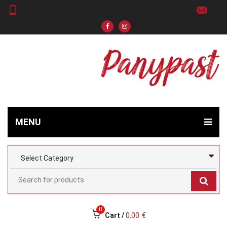
MENU
0
Cart /
0.00
€