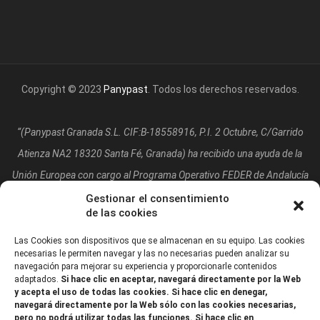
Copyright © 2023
Panypast
. Todos los derechos reservados.
“(Panypast Granada S.L. CIF:B-18558916, P.I. 2 Octubre, C/Garrido
Atienza NA2 18320 Santa Fé, Granada)
ha recibido una ayuda de la
Unión Europea con cargo al Programa Operativo FEDER de Andalucía
2014-2020, financiada como parte de la respuesta de la Unión a la
Gestionar el consentimiento
de las cookies
pandemia de COVID-19 (REACT-UE), para compensar el sobrecoste
energético de gas natural y/o electricidad a pymes y autónomos
Las Cookies son dispositivos que se almacenan en su equipo. Las cookies
necesarias le permiten navegar y las no necesarias pueden analizar su
especialmente afectados por el incremento de los precios del gas
navegación para mejorar su experiencia y proporcionarle contenidos
adaptados.
Si hace clic en aceptar, navegará directamente por la Web
natural y la electricidad provocados por el impacto de la guerra de
y acepta el uso de todas las cookies. Si hace clic en denegar,
agresión de Rusia contra Ucrania.”
navegará directamente por la Web sólo con las cookies necesarias,
pero no podrá utilizar todas las funciones. Si hace clic en