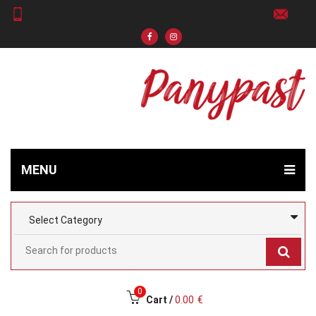
MENU
0
Cart /
0.00
€