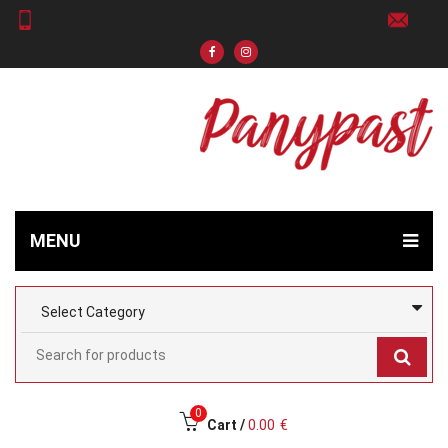
MENU
0
Cart /
0.00
€