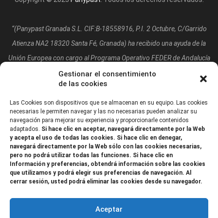
“(Panypast Granada S.L. CIF:B-18558916, P.I. 2 Octubre, C/Garrido
Atienza NA2 18320 Santa Fé, Granada)
ha recibido una ayuda de la
Unión Europea con cargo al Programa Operativo FEDER de Andalucía
2014-2020, financiada como parte de la respuesta de la Unión a la
Gestionar el consentimiento
de las cookies
pandemia de COVID-19 (REACT-UE), para compensar el sobrecoste
energético de gas natural y/o electricidad a pymes y autónomos
Las Cookies son dispositivos que se almacenan en su equipo. Las cookies
necesarias le permiten navegar y las no necesarias pueden analizar su
especialmente afectados por el incremento de los precios del gas
navegación para mejorar su experiencia y proporcionarle contenidos
adaptados.
Si hace clic en aceptar, navegará directamente por la Web
natural y la electricidad provocados por el impacto de la guerra de
y acepta el uso de todas las cookies. Si hace clic en denegar,
agresión de Rusia contra Ucrania.”
navegará directamente por la Web sólo con las cookies necesarias,
pero no podrá utilizar todas las funciones. Si hace clic en
Información y preferencias, obtendrá información sobre las cookies
que utilizamos y podrá elegir sus preferencias de navegación. Al
cerrar sesión, usted podrá eliminar las cookies desde su navegador.
Aceptar