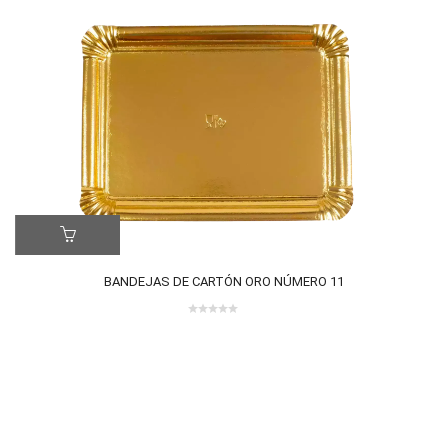
LE
ER MÁS
BANDEJAS DE CARTÓN ORO NÚMERO 11
0 review(s)
0
out
of
5