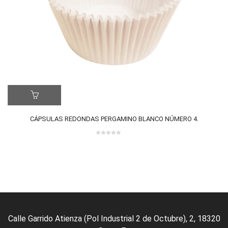
ER MÁS
LE
CÁPSULAS REDONDAS PERGAMINO BLANCO NÚMERO 4.
0 review(s)
0
out
of
5
Calle Garrido Atienza (Pol Industrial 2 de Octubre), 2, 18320