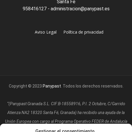
Santa Fe
958416127 - administracion@panypast.es
Aviso Legal
Política de privacidad
Copyright © 2023
Panypast
. Todos los derechos reservados.
“(Panypast Granada S.L. CIF:B-18558916, P.I. 2 Octubre, C/Garrido
Atienza NA2 18320 Santa Fé, Granada)
ha recibido una ayuda de la
Unión Europea con cargo al Programa Operativo FEDER de Andalucía
2014-2020, financiada como parte de la respuesta de la Unión a la
Gestionar el consentimiento