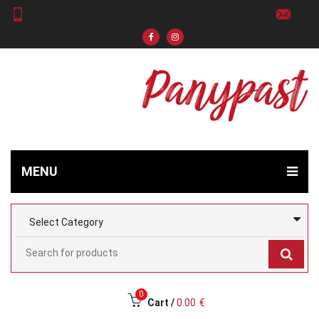
MENU
0
Cart /
0.00
€