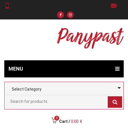
MENU
0
Cart /
0.00
€