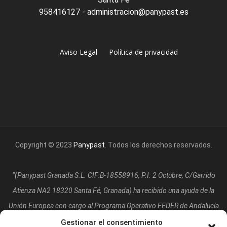
958416127 - administracion@panypast.es
Aviso Legal
Política de privacidad
Copyright © 2023
Panypast
. Todos los derechos reservados.
“(Panypast Granada S.L. CIF:B-18558916, P.I. 2 Octubre, C/Garrido
Atienza NA2 18320 Santa Fé, Granada)
ha recibido una ayuda de la
Unión Europea con cargo al Programa Operativo FEDER de Andalucía
2014-2020, financiada como parte de la respuesta de la Unión a la
Gestionar el consentimiento