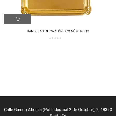
ER MÁS
BANDEJAS DE CARTÓN ORO NÚMERO 12
0 review(s)
0
LE
out
of
5
Calle Garrido Atienza (Pol Industrial 2 de Octubre), 2, 18320
Santa Fe