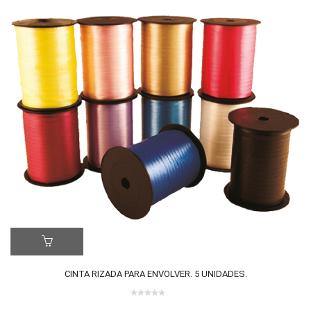
LE
ER MÁS
CINTA RIZADA PARA ENVOLVER. 5 UNIDADES.
0 review(s)
0