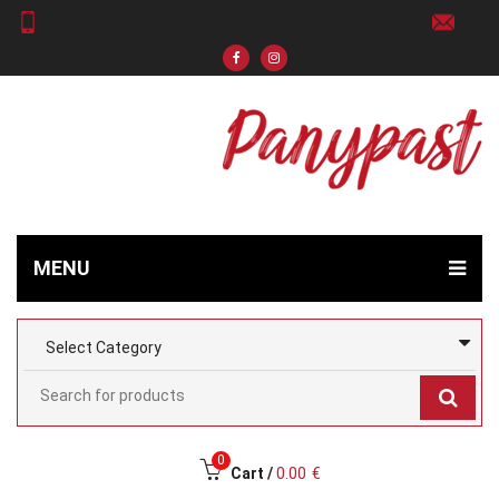
MENU
0
Cart /
0.00
€