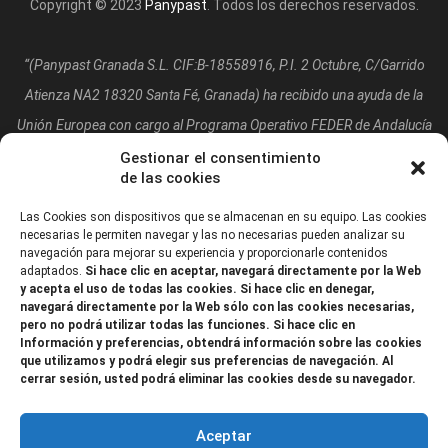
Copyright © 2023
Panypast
. Todos los derechos reservados.
“(Panypast Granada S.L. CIF:B-18558916, P.I. 2 Octubre, C/Garrido
Atienza NA2 18320 Santa Fé, Granada)
ha recibido una ayuda de la
Unión Europea con cargo al Programa Operativo FEDER de Andalucía
2014-2020, financiada como parte de la respuesta de la Unión a la
Gestionar el consentimiento
de las cookies
pandemia de COVID-19 (REACT-UE), para compensar el sobrecoste
energético de gas natural y/o electricidad a pymes y autónomos
Las Cookies son dispositivos que se almacenan en su equipo. Las cookies
necesarias le permiten navegar y las no necesarias pueden analizar su
especialmente afectados por el incremento de los precios del gas
navegación para mejorar su experiencia y proporcionarle contenidos
adaptados.
Si hace clic en aceptar, navegará directamente por la Web
natural y la electricidad provocados por el impacto de la guerra de
y acepta el uso de todas las cookies. Si hace clic en denegar,
agresión de Rusia contra Ucrania.”
navegará directamente por la Web sólo con las cookies necesarias,
pero no podrá utilizar todas las funciones. Si hace clic en
Información y preferencias, obtendrá información sobre las cookies
que utilizamos y podrá elegir sus preferencias de navegación. Al
cerrar sesión, usted podrá eliminar las cookies desde su navegador.
Aceptar