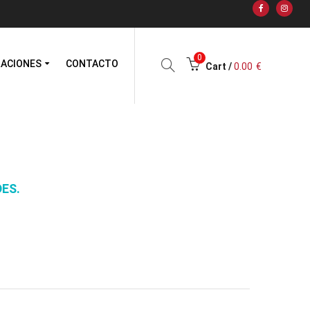
0
RACIONES
CONTACTO
Cart /
0.00
€
DES.