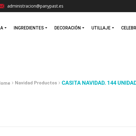
Facebook
Instagram
administracion@panypast.es
MA
INGREDIENTES
DECORACIÓN
UTILLAJE
CELEB
CASITA NAVIDAD. 144 UNIDA
Navidad Productos
Home