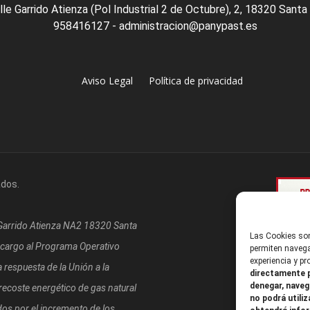
lle Garrido Atienza (Pol Industrial 2 de Octubre), 2, 18320 Santa
958416127 - administracion@panypast.es
Aviso Legal
Política de privacidad
ados.
/Garrido Atienza NA2 18320 Santa
Las Cookies son
 cargo al Programa Operativo
permiten navega
experiencia y p
respuesta de la Unión a la
directamente p
denegar, naveg
coste energético de gas natural
no podrá utiliz
os por el incremento de los