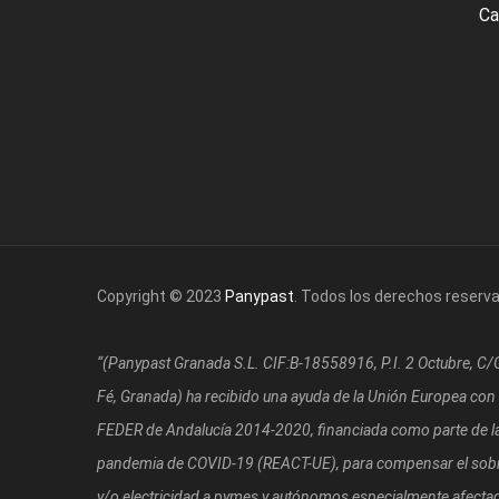
Ca
Copyright © 2023
Panypast
. Todos los derechos reserv
“(Panypast Granada S.L. CIF:B-18558916, P.I. 2 Octubre, C
Fé, Granada)
ha recibido una ayuda de la Unión Europea con
FEDER de Andalucía 2014-2020, financiada como parte de la 
pandemia de COVID-19 (REACT-UE), para compensar el sobre
y/o electricidad a pymes y autónomos especialmente afectad