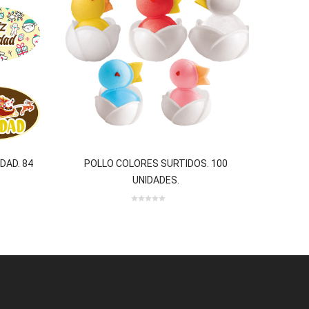
DAD. 84
POLLO COLORES SURTIDOS. 100
RA
UNIDADES.
 review(s)
0 review(s)
0
out
of
5