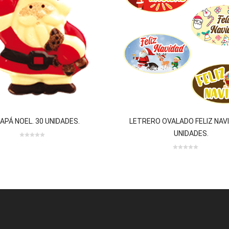
APÁ NOEL. 30 UNIDADES.
LETRERO OVALADO FELIZ NAVI
UNIDADES.
0
0
0 review(s)
out
0
of
out
5
of
5