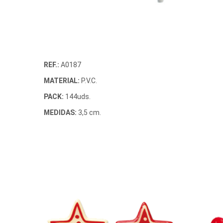
REF.:
A0187
MATERIAL:
P.V.C.
PACK:
144uds.
MEDIDAS:
3,5 cm.