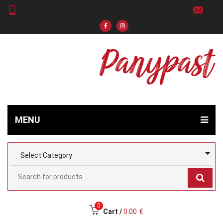
MENU
0
Cart /
0.00
€