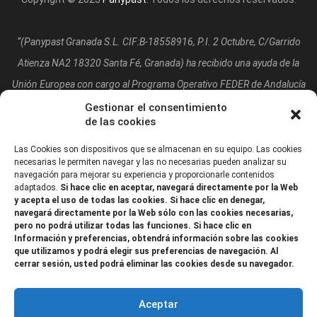
“(Panypast Granada S.L. CIF:B-18558916, P.I. 2 Octubre, C/Garrido
Atienza NA2 18320 Santa Fé, Granada)
ha recibido una ayuda de la
Unión Europea con cargo al Programa Operativo FEDER de Andalucía
2014-2020, financiada como parte de la respuesta de la Unión a la
Gestionar el consentimiento
de las cookies
pandemia de COVID-19 (REACT-UE), para compensar el sobrecoste
energético de gas natural y/o electricidad a pymes y autónomos
Las Cookies son dispositivos que se almacenan en su equipo. Las cookies
necesarias le permiten navegar y las no necesarias pueden analizar su
especialmente afectados por el incremento de los precios del gas
navegación para mejorar su experiencia y proporcionarle contenidos
adaptados.
Si hace clic en aceptar, navegará directamente por la Web
natural y la electricidad provocados por el impacto de la guerra de
y acepta el uso de todas las cookies. Si hace clic en denegar,
agresión de Rusia contra Ucrania.”
navegará directamente por la Web sólo con las cookies necesarias,
pero no podrá utilizar todas las funciones. Si hace clic en
Información y preferencias, obtendrá información sobre las cookies
que utilizamos y podrá elegir sus preferencias de navegación. Al
cerrar sesión, usted podrá eliminar las cookies desde su navegador.
Aceptar