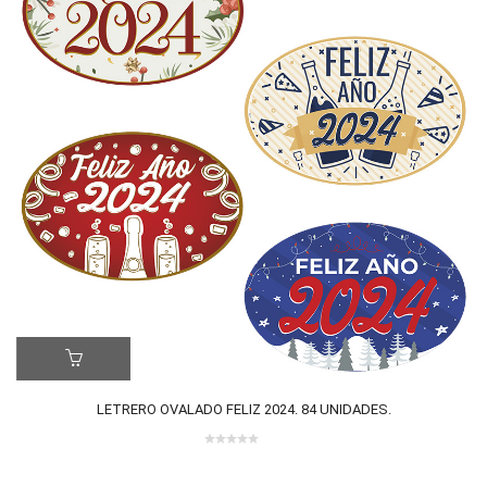
LE
ER MÁS
LETRERO OVALADO FELIZ 2024. 84 UNIDADES.
0 review(s)
0
out