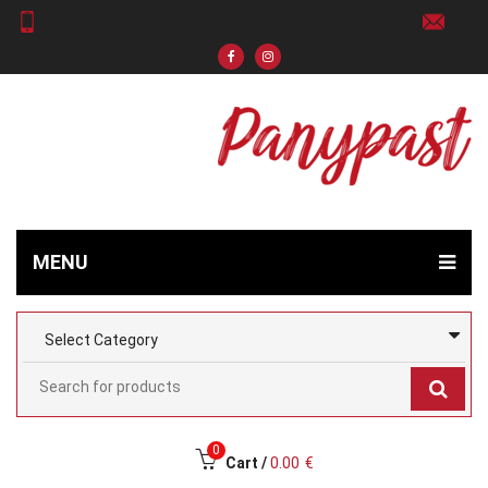
MENU
0
Cart /
0.00
€