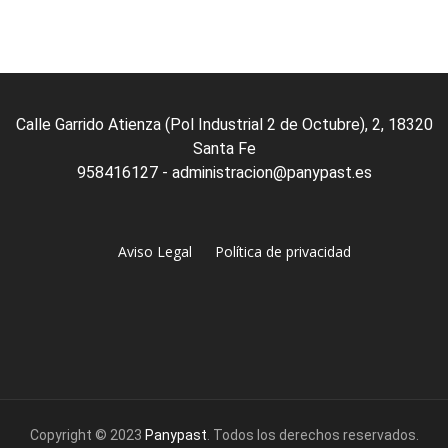
of
5
Calle Garrido Atienza (Pol Industrial 2 de Octubre), 2, 18320
Santa Fe
958416127 - administracion@panypast.es
Aviso Legal
Política de privacidad
Copyright © 2023
Panypast
. Todos los derechos reservados.