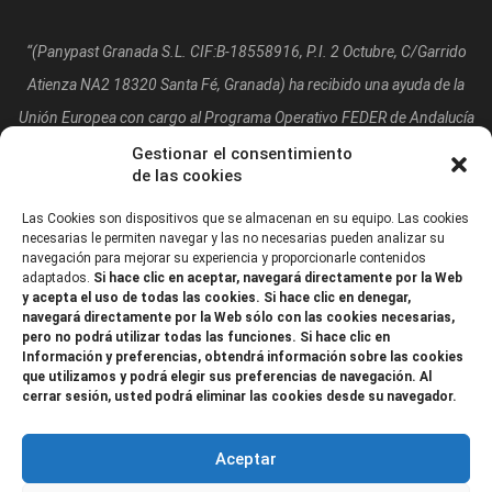
“(Panypast Granada S.L. CIF:B-18558916, P.I. 2 Octubre, C/Garrido
Atienza NA2 18320 Santa Fé, Granada)
ha recibido una ayuda de la
Unión Europea con cargo al Programa Operativo FEDER de Andalucía
2014-2020, financiada como parte de la respuesta de la Unión a la
Gestionar el consentimiento
de las cookies
pandemia de COVID-19 (REACT-UE), para compensar el sobrecoste
energético de gas natural y/o electricidad a pymes y autónomos
Las Cookies son dispositivos que se almacenan en su equipo. Las cookies
necesarias le permiten navegar y las no necesarias pueden analizar su
especialmente afectados por el incremento de los precios del gas
navegación para mejorar su experiencia y proporcionarle contenidos
adaptados.
Si hace clic en aceptar, navegará directamente por la Web
natural y la electricidad provocados por el impacto de la guerra de
y acepta el uso de todas las cookies. Si hace clic en denegar,
agresión de Rusia contra Ucrania.”
navegará directamente por la Web sólo con las cookies necesarias,
pero no podrá utilizar todas las funciones. Si hace clic en
Información y preferencias, obtendrá información sobre las cookies
que utilizamos y podrá elegir sus preferencias de navegación. Al
cerrar sesión, usted podrá eliminar las cookies desde su navegador.
Aceptar