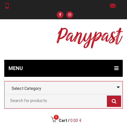
MENU
0
Cart /
0.00
€