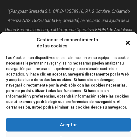
“(Panypast Granada S.L. CIF:B-18558916, P.I. 2 Octubre, C/Garrido
Atienza NA2 18320 Santa Fé, Granada)
ha recibido una ayuda de la
Unión Europea con cargo al Programa Operativo FEDER de Andalucía
2014-2020, financiada como parte de la respuesta de la Unión a la
Gestionar el consentimiento
de las cookies
pandemia de COVID-19 (REACT-UE), para compensar el sobrecoste
energético de gas natural y/o electricidad a pymes y autónomos
Las Cookies son dispositivos que se almacenan en su equipo. Las cookies
necesarias le permiten navegar y las no necesarias pueden analizar su
especialmente afectados por el incremento de los precios del gas
navegación para mejorar su experiencia y proporcionarle contenidos
adaptados.
Si hace clic en aceptar, navegará directamente por la Web
natural y la electricidad provocados por el impacto de la guerra de
y acepta el uso de todas las cookies. Si hace clic en denegar,
agresión de Rusia contra Ucrania.”
navegará directamente por la Web sólo con las cookies necesarias,
pero no podrá utilizar todas las funciones. Si hace clic en
Información y preferencias, obtendrá información sobre las cookies
que utilizamos y podrá elegir sus preferencias de navegación. Al
cerrar sesión, usted podrá eliminar las cookies desde su navegador.
Aceptar