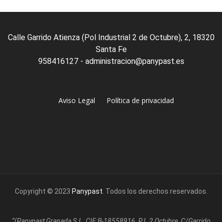
Calle Garrido Atienza (Pol Industrial 2 de Octubre), 2, 18320
Santa Fe
958416127 - administracion@panypast.es
Aviso Legal
Política de privacidad
Copyright © 2023
Panypast
. Todos los derechos reservados.
“(Panypast Granada S.L. CIF:B-18558916, P.I. 2 Octubre, C/Garrido