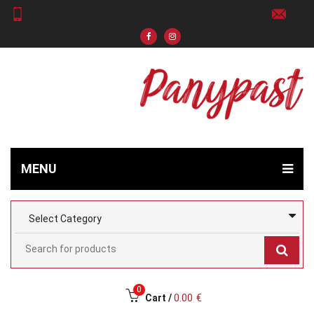
MENU
0
Cart /
0.00
€