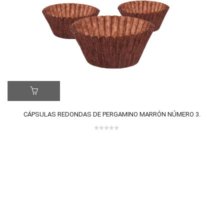
CÁPSULAS REDONDAS DE PERGAMINO MARRÓN NÚMERO 3.
0
ER MÁS
LE
out
of
5
0 review(s)