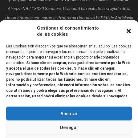
Atienza NA2 18320 Santa Fé, Granada)
ha recibido una ayuda de la
Unión Europea con cargo al Programa Operativo FEDER de Andalucía
2014-2020, financiada como parte de la respuesta de la Unión a la
Gestionar el consentimiento
de las cookies
pandemia de COVID-19 (REACT-UE), para compensar el sobrecoste
energético de gas natural y/o electricidad a pymes y autónomos
Las Cookies son dispositivos que se almacenan en su equipo. Las cookies
necesarias le permiten navegar y las no necesarias pueden analizar su
especialmente afectados por el incremento de los precios del gas
navegación para mejorar su experiencia y proporcionarle contenidos
adaptados.
Si hace clic en aceptar, navegará directamente por la Web
natural y la electricidad provocados por el impacto de la guerra de
y acepta el uso de todas las cookies. Si hace clic en denegar,
agresión de Rusia contra Ucrania.”
navegará directamente por la Web sólo con las cookies necesarias,
pero no podrá utilizar todas las funciones. Si hace clic en
Información y preferencias, obtendrá información sobre las cookies
que utilizamos y podrá elegir sus preferencias de navegación. Al
cerrar sesión, usted podrá eliminar las cookies desde su navegador.
Aceptar
Denegar