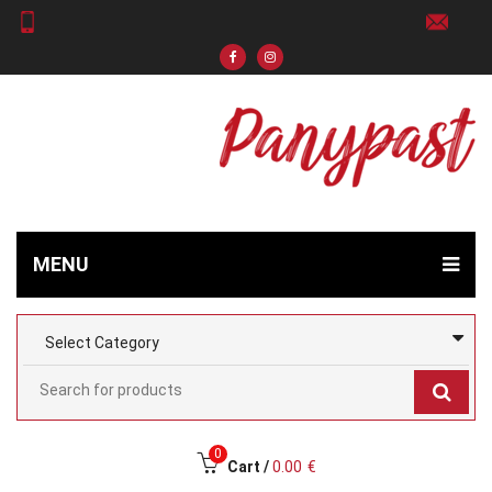
MENU
0
Cart /
0.00
€