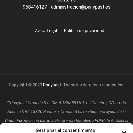
958416127 - administracion@panypast.es
Aviso Legal
Política de privacidad
Copyright © 2023
Panypast
. Todos los derechos reservados.
“(Panypast Granada S.L. CIF:B-18558916, P.I. 2 Octubre, C/Garrido
Atienza NA2 18320 Santa Fé, Granada)
ha recibido una ayuda de la
Unión Europea con cargo al Programa Operativo FEDER de Andalucía
2014-2020, financiada como parte de la respuesta de la Unión a la
Gestionar el consentimiento