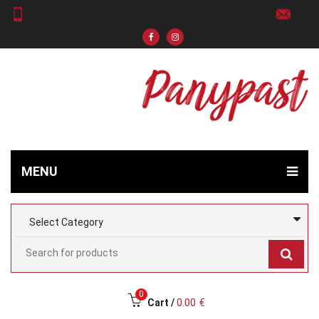
MENU
0
Cart /
0.00
€