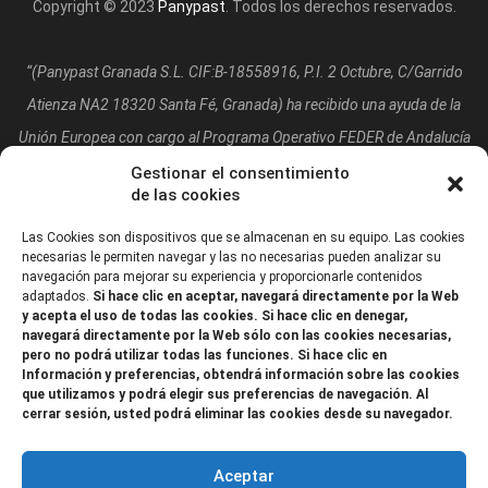
Copyright © 2023
Panypast
. Todos los derechos reservados.
“(Panypast Granada S.L. CIF:B-18558916, P.I. 2 Octubre, C/Garrido
Atienza NA2 18320 Santa Fé, Granada)
ha recibido una ayuda de la
Unión Europea con cargo al Programa Operativo FEDER de Andalucía
2014-2020, financiada como parte de la respuesta de la Unión a la
Gestionar el consentimiento
de las cookies
pandemia de COVID-19 (REACT-UE), para compensar el sobrecoste
energético de gas natural y/o electricidad a pymes y autónomos
Las Cookies son dispositivos que se almacenan en su equipo. Las cookies
necesarias le permiten navegar y las no necesarias pueden analizar su
especialmente afectados por el incremento de los precios del gas
navegación para mejorar su experiencia y proporcionarle contenidos
adaptados.
Si hace clic en aceptar, navegará directamente por la Web
natural y la electricidad provocados por el impacto de la guerra de
y acepta el uso de todas las cookies. Si hace clic en denegar,
agresión de Rusia contra Ucrania.”
navegará directamente por la Web sólo con las cookies necesarias,
pero no podrá utilizar todas las funciones. Si hace clic en
Información y preferencias, obtendrá información sobre las cookies
que utilizamos y podrá elegir sus preferencias de navegación. Al
cerrar sesión, usted podrá eliminar las cookies desde su navegador.
Aceptar