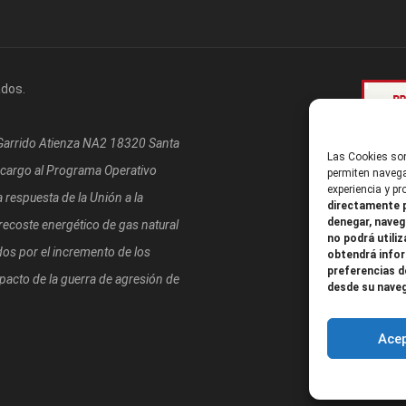
ados.
/Garrido Atienza NA2 18320 Santa
Las Cookies son
 cargo al Programa Operativo
permiten navega
experiencia y p
respuesta de la Unión a la
directamente p
denegar, naveg
coste energético de gas natural
no podrá utiliz
os por el incremento de los
obtendrá infor
preferencias d
mpacto de la guerra de agresión de
desde su nave
Ace