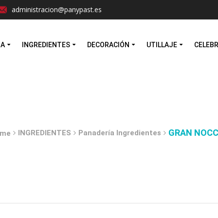
Facebook
Instagram
administracion@panypast.es
MA
INGREDIENTES
DECORACIÓN
UTILLAJE
CELEB
GRAN NOCC
INGREDIENTES
Panadería Ingredientes
me