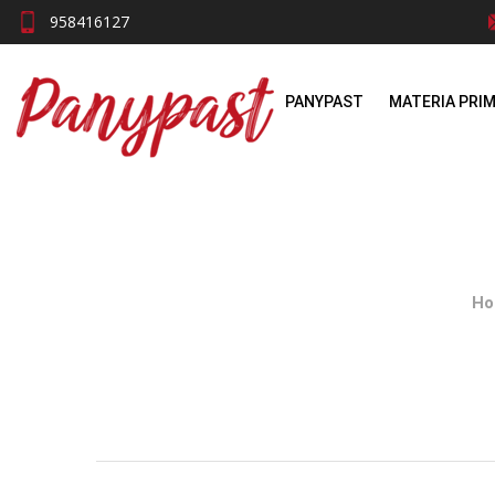
958416127
PANYPAST
MATERIA PRI
Ho