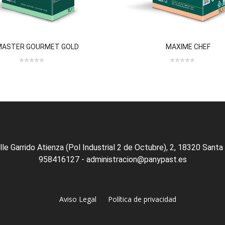
MASTER GOURMET GOLD
MAXIME CHEF
0 review(s)
0
0
0
out
out
of
of
5
5
lle Garrido Atienza (Pol Industrial 2 de Octubre), 2, 18320 Santa
958416127 - administracion@panypast.es
Aviso Legal
Política de privacidad