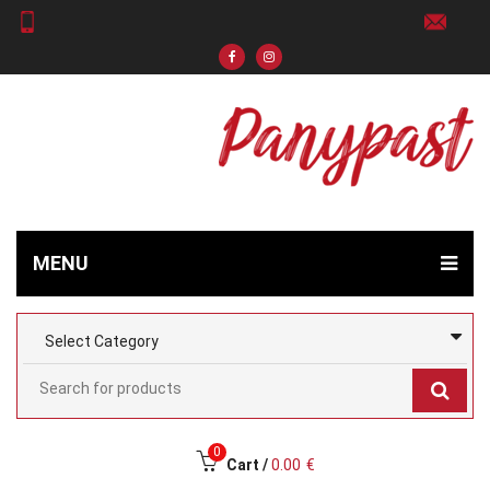
MENU
0
Cart /
0.00
€