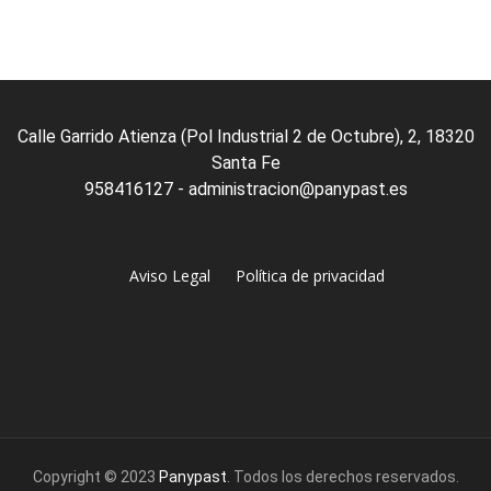
of
5
Calle Garrido Atienza (Pol Industrial 2 de Octubre), 2, 18320
Santa Fe
958416127 - administracion@panypast.es
Aviso Legal
Política de privacidad
Copyright © 2023
Panypast
. Todos los derechos reservados.