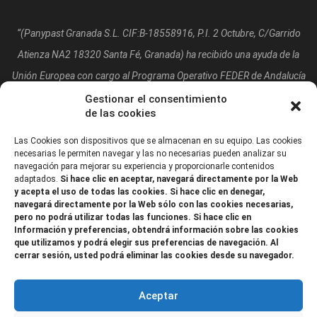
“(Panypast Granada S.L. CIF:B-18558916, P.I. 2 Octubre, C/Garrido
Atienza NA2 18320 Santa Fé, Granada)
ha recibido una ayuda de la
Unión Europea con cargo al Programa Operativo FEDER de Andalucía
2014-2020, financiada como parte de la respuesta de la Unión a la
Gestionar el consentimiento
de las cookies
pandemia de COVID-19 (REACT-UE), para compensar el sobrecoste
energético de gas natural y/o electricidad a pymes y autónomos
Las Cookies son dispositivos que se almacenan en su equipo. Las cookies
necesarias le permiten navegar y las no necesarias pueden analizar su
especialmente afectados por el incremento de los precios del gas
navegación para mejorar su experiencia y proporcionarle contenidos
adaptados.
Si hace clic en aceptar, navegará directamente por la Web
natural y la electricidad provocados por el impacto de la guerra de
y acepta el uso de todas las cookies. Si hace clic en denegar,
agresión de Rusia contra Ucrania.”
navegará directamente por la Web sólo con las cookies necesarias,
pero no podrá utilizar todas las funciones. Si hace clic en
Información y preferencias, obtendrá información sobre las cookies
que utilizamos y podrá elegir sus preferencias de navegación. Al
cerrar sesión, usted podrá eliminar las cookies desde su navegador.
Aceptar