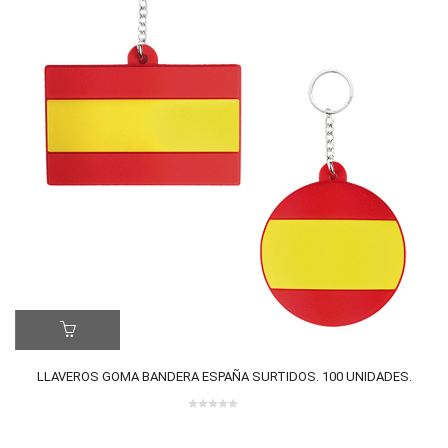
ER MÁS
LE
LLAVEROS GOMA BANDERA ESPAÑA SURTIDOS. 100 UNIDADES.
0 review(s)
0
out