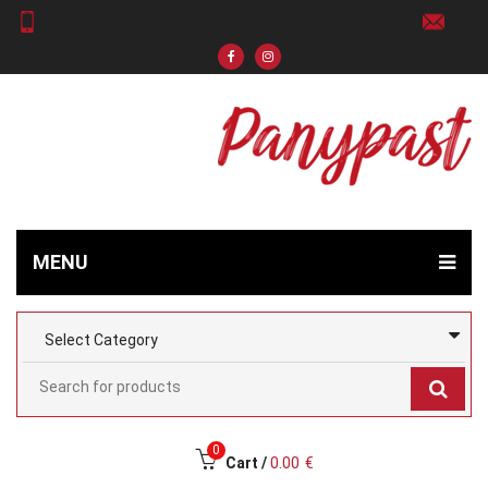
MENU
0
Cart /
0.00
€