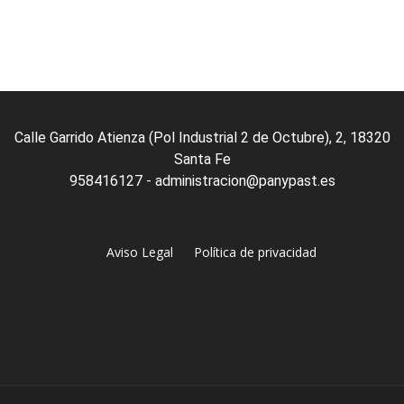
0
out
of
5
Calle Garrido Atienza (Pol Industrial 2 de Octubre), 2, 18320
Santa Fe
958416127 - administracion@panypast.es
Aviso Legal
Política de privacidad