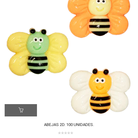
ER MÁS
LE
ABEJAS 2D. 100 UNIDADES.
0 review(s)