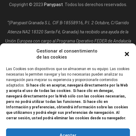
Copyright © 2023
Panypast
. Todos los derechos reservados.
“(Panypast Granada S.L. CIF:B-18558916, P.I. 2 Octubre, C/Garrido
Atienza NA2 18320 Santa Fé, Granada)
ha recibido una ayuda de la
Unión Europea con cargo al Programa Operativo FEDER de Andalucía
2014-2020, financiada como parte de la respuesta de la Unión a la
Gestionar el consentimiento
de las cookies
pandemia de COVID-19 (REACT-UE), para compensar el sobrecoste
energético de gas natural y/o electricidad a pymes y autónomos
Las Cookies son dispositivos que se almacenan en su equipo. Las cookies
necesarias le permiten navegar y las no necesarias pueden analizar su
especialmente afectados por el incremento de los precios del gas
navegación para mejorar su experiencia y proporcionarle contenidos
adaptados.
Si hace clic en aceptar, navegará directamente por la Web
natural y la electricidad provocados por el impacto de la guerra de
y acepta el uso de todas las cookies. Si hace clic en denegar,
agresión de Rusia contra Ucrania.”
navegará directamente por la Web sólo con las cookies necesarias,
pero no podrá utilizar todas las funciones. Si hace clic en
Información y preferencias, obtendrá información sobre las cookies
que utilizamos y podrá elegir sus preferencias de navegación. Al
cerrar sesión, usted podrá eliminar las cookies desde su navegador.
Aceptar