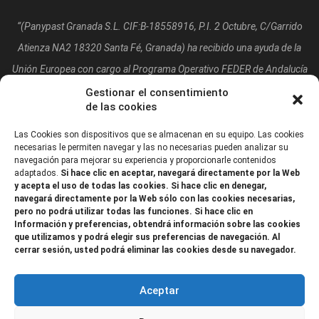
“(Panypast Granada S.L. CIF:B-18558916, P.I. 2 Octubre, C/Garrido
Atienza NA2 18320 Santa Fé, Granada)
ha recibido una ayuda de la
Unión Europea con cargo al Programa Operativo FEDER de Andalucía
2014-2020, financiada como parte de la respuesta de la Unión a la
Gestionar el consentimiento
de las cookies
pandemia de COVID-19 (REACT-UE), para compensar el sobrecoste
energético de gas natural y/o electricidad a pymes y autónomos
Las Cookies son dispositivos que se almacenan en su equipo. Las cookies
necesarias le permiten navegar y las no necesarias pueden analizar su
especialmente afectados por el incremento de los precios del gas
navegación para mejorar su experiencia y proporcionarle contenidos
adaptados.
Si hace clic en aceptar, navegará directamente por la Web
natural y la electricidad provocados por el impacto de la guerra de
y acepta el uso de todas las cookies. Si hace clic en denegar,
agresión de Rusia contra Ucrania.”
navegará directamente por la Web sólo con las cookies necesarias,
pero no podrá utilizar todas las funciones. Si hace clic en
Información y preferencias, obtendrá información sobre las cookies
que utilizamos y podrá elegir sus preferencias de navegación. Al
cerrar sesión, usted podrá eliminar las cookies desde su navegador.
Aceptar