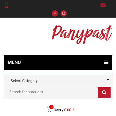
MENU
0
Cart /
0.00
€