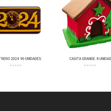
TRERO 2024. 90 UNIDADES.
CASITA GRANDE. 8 UNIDAD
0 review(s)
0
0
0
out
out
of
of
5
5