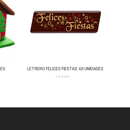
ES.
LETRERO FELICES FIESTAS. 60 UNIDADES.
SUR
 review(s)
0
0 review(s)
out
of
5