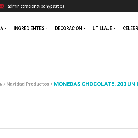
Facebook
Instagram
administracion@panypast.es
MA
INGREDIENTES
DECORACIÓN
UTILLAJE
CELEB
MONEDAS CHOCOLATE. 200 UNI
Navidad Productos
e