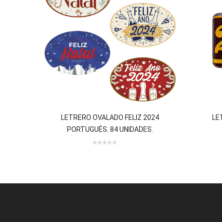
LETRERO OVALADO FELIZ 2024
LE
PORTUGUÉS. 84 UNIDADES.
review(s)
0 review(s)
0
out
of
5