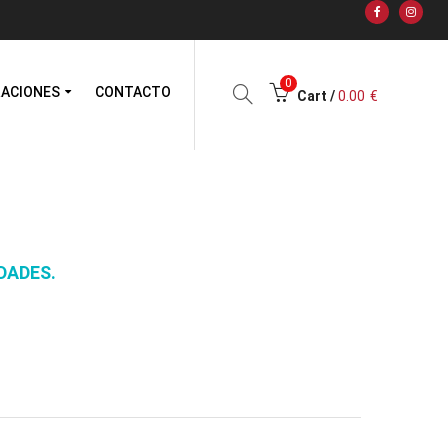
0
RACIONES
CONTACTO
Cart /
0.00
€
DADES.