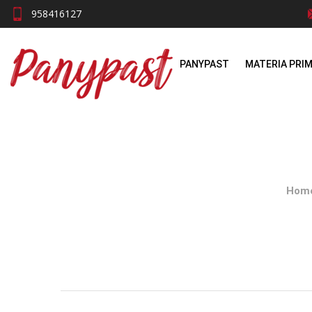
958416127
PANYPAST
MATERIA PRI
Hom