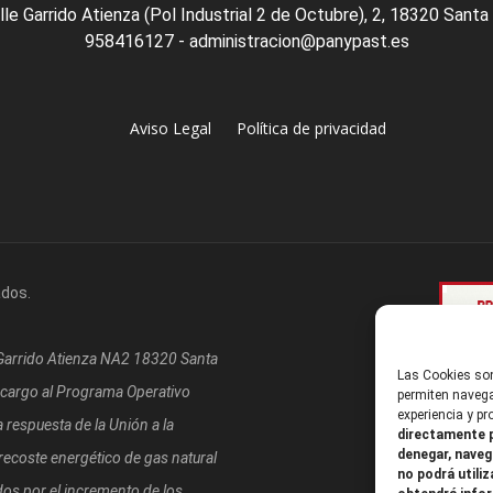
lle Garrido Atienza (Pol Industrial 2 de Octubre), 2, 18320 Santa
958416127 - administracion@panypast.es
Aviso Legal
Política de privacidad
ados.
/Garrido Atienza NA2 18320 Santa
Las Cookies son
 cargo al Programa Operativo
permiten navega
experiencia y p
respuesta de la Unión a la
directamente p
denegar, naveg
coste energético de gas natural
no podrá utiliz
os por el incremento de los