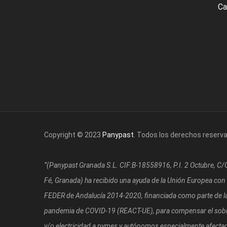
Ca
Copyright © 2023
Panypast
. Todos los derechos reserv
“(Panypast Granada S.L. CIF:B-18558916, P.I. 2 Octubre, C
Fé, Granada)
ha recibido una ayuda de la Unión Europea con
FEDER de Andalucía 2014-2020, financiada como parte de la 
pandemia de COVID-19 (REACT-UE), para compensar el sobre
y/o electricidad a pymes y autónomos especialmente afectad