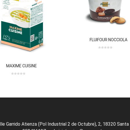
FLUIFOUR NOCCIOLA
0 review(s)
0
0
out
of
MAXIME CUISINE
5
0
out
of
5
lle Garrido Atienza (Pol Industrial 2 de Octubre), 2, 18320 Santa