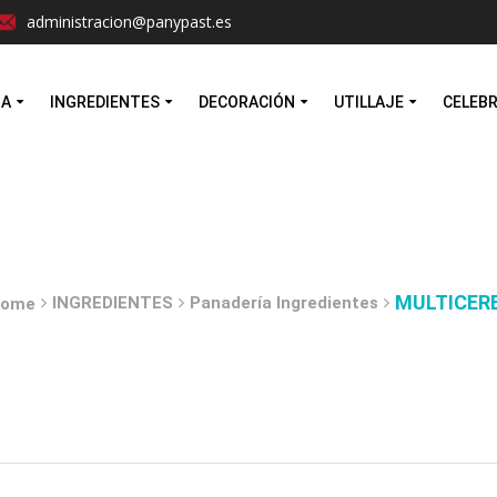
Facebook
Instagram
administracion@panypast.es
MA
INGREDIENTES
DECORACIÓN
UTILLAJE
CELEB
MULTICERE
INGREDIENTES
Panadería Ingredientes
ome