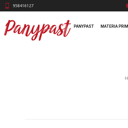
958416127
PANYPAST
MATERIA PRI
H