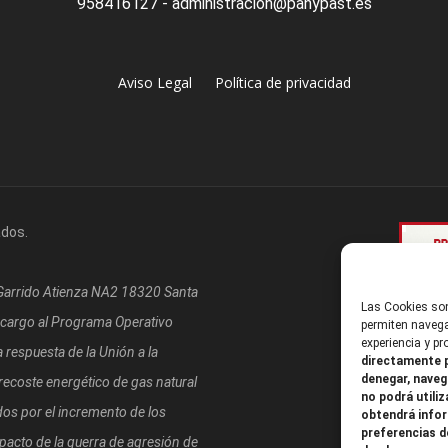
958416127 - administracion@panypast.es
Aviso Legal
Política de privacidad
ados.
/Garrido Atienza NA2 18320 Santa
Las Cookies son
 cargo al Programa Operativo
permiten navega
experiencia y p
respuesta de la Unión a la
directamente p
denegar, naveg
coste energético de gas natural
no podrá utiliz
os por el incremento de los
obtendrá infor
preferencias d
mpacto de la guerra de agresión de