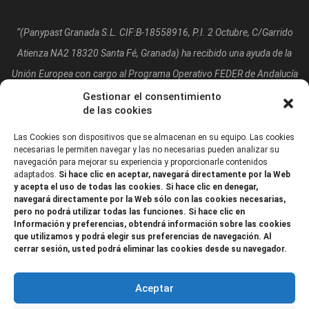
“(Panypast Granada S.L. CIF:B-18558916, P.I. 2 Octubre, C/Garrido
Atienza NA2 18320 Santa Fé, Granada)
ha recibido una ayuda de la
Unión Europea con cargo al Programa Operativo FEDER de Andalucía
2014-2020, financiada como parte de la respuesta de la Unión a la
Gestionar el consentimiento
de las cookies
pandemia de COVID-19 (REACT-UE), para compensar el sobrecoste
energético de gas natural y/o electricidad a pymes y autónomos
Las Cookies son dispositivos que se almacenan en su equipo. Las cookies
necesarias le permiten navegar y las no necesarias pueden analizar su
especialmente afectados por el incremento de los precios del gas
navegación para mejorar su experiencia y proporcionarle contenidos
adaptados.
Si hace clic en aceptar, navegará directamente por la Web
natural y la electricidad provocados por el impacto de la guerra de
y acepta el uso de todas las cookies. Si hace clic en denegar,
agresión de Rusia contra Ucrania.”
navegará directamente por la Web sólo con las cookies necesarias,
pero no podrá utilizar todas las funciones. Si hace clic en
Información y preferencias, obtendrá información sobre las cookies
que utilizamos y podrá elegir sus preferencias de navegación. Al
cerrar sesión, usted podrá eliminar las cookies desde su navegador.
Aceptar