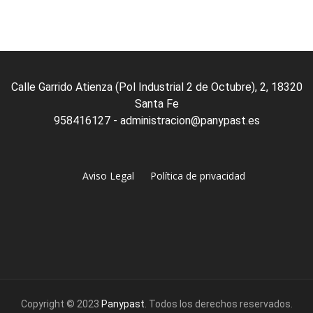
of
Las
5
opciones
se
pueden
elegir
en
Calle Garrido Atienza (Pol Industrial 2 de Octubre), 2, 18320
la
Santa Fe
página
de
958416127 - administracion@panypast.es
producto
Aviso Legal
Política de privacidad
Copyright © 2023
Panypast
. Todos los derechos reservados.