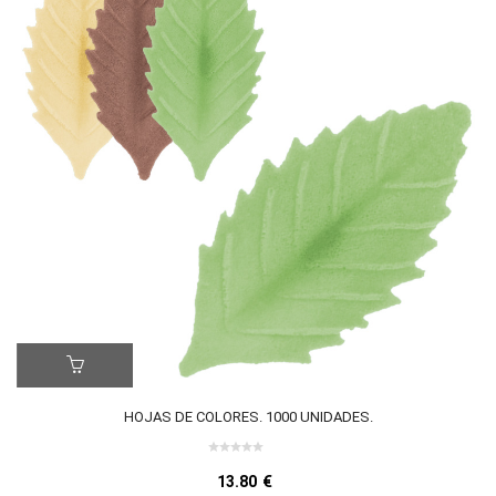
ER MÁS
LE
Este
HOJAS DE COLORES. 1000 UNIDADES.
producto
tiene
0 review(s)
múltiples
0
13.80
€
variantes.
out