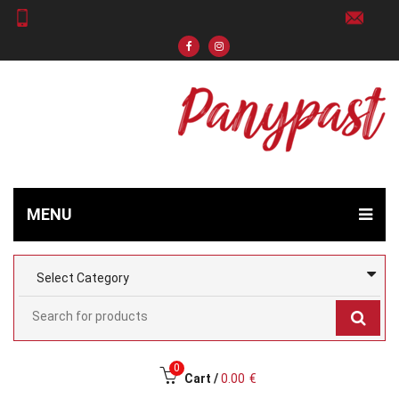
MENU
0
Cart /
0.00
€