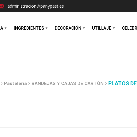
Facebook
Instagram
administracion@panypast.es
MA
INGREDIENTES
DECORACIÓN
UTILLAJE
CELEB
PLATOS DE
Pastelería
BANDEJAS Y CAJAS DE CARTÓN