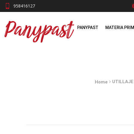
958416127
PANYPAST
MATERIA PRI
UTILLAJE
Home