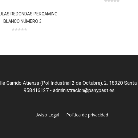
0
0
out
ULAS REDONDAS PERGAMINO
of
BLANCO NÚMERO 3.
5
0 review(s)
0
out
of
5
lle Garrido Atienza (Pol Industrial 2 de Octubre), 2, 18320 Santa
958416127 - administracion@panypast.es
Aviso Legal
Política de privacidad