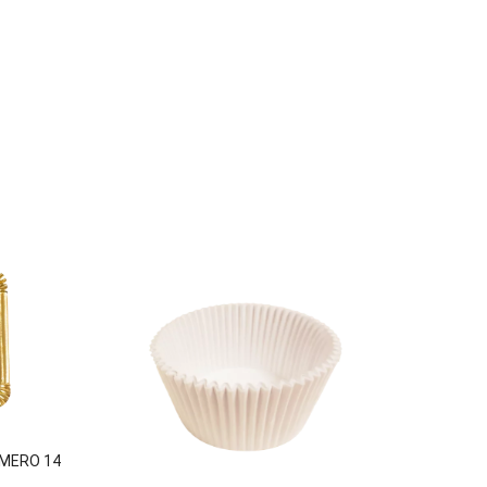
MERO 14
BANDE