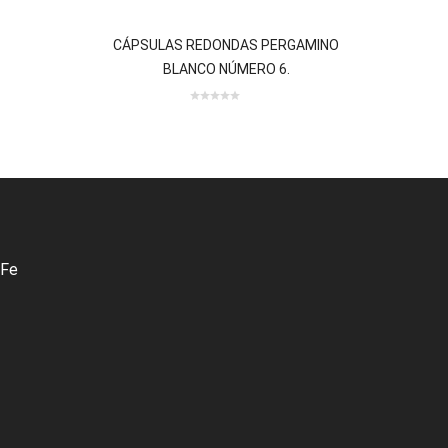
 review(s)
0 review(s)
CÁPSULAS REDONDAS PERGAMINO
BLANCO NÚMERO 6.
0
out
of
5
 Fe