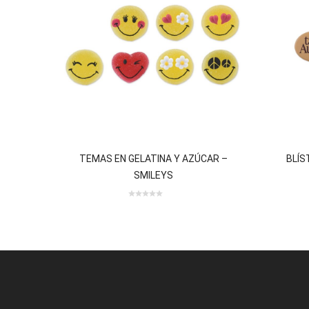
TEMAS EN GELATINA Y AZÚCAR –
BLÍS
SMILEYS
0 review(s)
review(s)
0
out
of
5