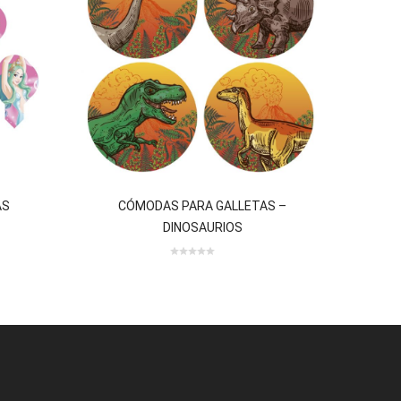
AS
CÓMODAS PARA GALLETAS –
DEC
DINOSAURIOS
 review(s)
0 review(s)
0
out
of
5