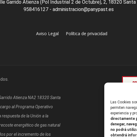
lle Garrido Atienza (Pol Industrial 2 de Octubre), 2, 18320 Santa
958416127 - administracion@panypast.es
Aviso Legal
Política de privacidad
ados.
/Garrido Atienza NA2 18320 Santa
Las Cookies son
 cargo al Programa Operativo
permiten navega
experiencia y p
respuesta de la Unión a la
directamente p
denegar, naveg
coste energético de gas natural
no podrá utiliz
os por el incremento de los
obtendrá infor