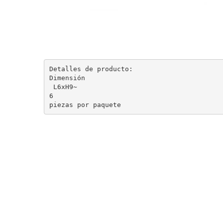
Detalles de producto:

Dimensión

 L6xH9~

6 

piezas por paquete