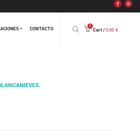
0
RACIONES
CONTACTO
Cart /
0.00
€
BLANCANIEVES.