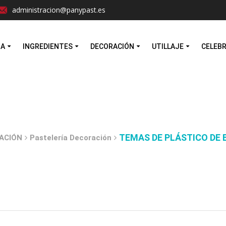
Facebook
Instagram
administracion@panypast.es
MA
INGREDIENTES
DECORACIÓN
UTILLAJE
CELEB
TEMAS DE PLÁSTICO DE 
ACIÓN
Pastelería Decoración