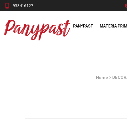
958416127
PANYPAST
MATERIA PRI
DECOR
Home