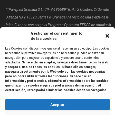
“(Panypast Granada S.L. CIF:B-18558916, P.I. 2 Octubre, C/Garrido
Atienza NA2 18320 Santa Fé, Granada)
ha recibido una ayuda de la
Unión Europea con cargo al Programa Operativo FEDER de Andalucía
2014-2020, financiada como parte de la respuesta de la Unión a la
Gestionar el consentimiento
de las cookies
pandemia de COVID-19 (REACT-UE), para compensar el sobrecoste
energético de gas natural y/o electricidad a pymes y autónomos
Las Cookies son dispositivos que se almacenan en su equipo. Las cookies
necesarias le permiten navegar y las no necesarias pueden analizar su
especialmente afectados por el incremento de los precios del gas
navegación para mejorar su experiencia y proporcionarle contenidos
adaptados.
Si hace clic en aceptar, navegará directamente por la Web
natural y la electricidad provocados por el impacto de la guerra de
y acepta el uso de todas las cookies. Si hace clic en denegar,
agresión de Rusia contra Ucrania.”
navegará directamente por la Web sólo con las cookies necesarias,
pero no podrá utilizar todas las funciones. Si hace clic en
Información y preferencias, obtendrá información sobre las cookies
que utilizamos y podrá elegir sus preferencias de navegación. Al
cerrar sesión, usted podrá eliminar las cookies desde su navegador.
Aceptar