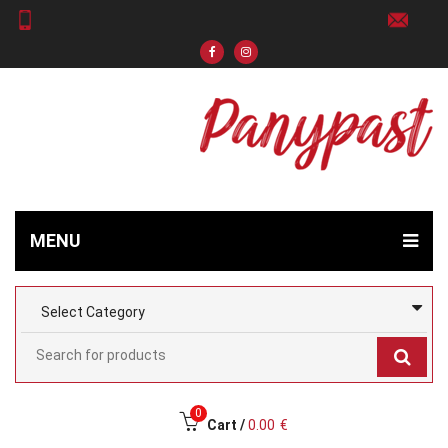
MENU
0
Cart /
0.00
€