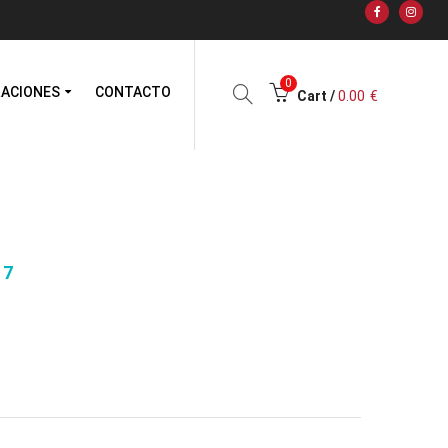
0
RACIONES
CONTACTO
Cart /
0.00
€
 7