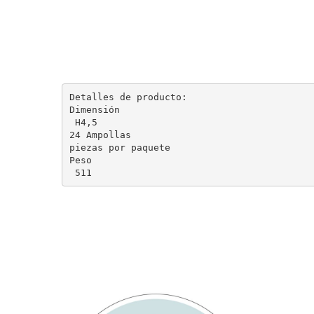
Detalles de producto:

Dimensión

 H4,5

24 Ampollas 

piezas por paquete

Peso

 511