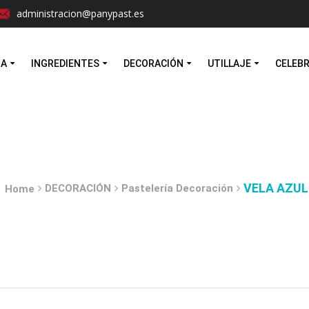
Facebook
Instagram
administracion@panypast.es
MA
INGREDIENTES
DECORACIÓN
UTILLAJE
CELEB
VELA AZUL
DECORACIÓN
Pastelería Decoración
Home