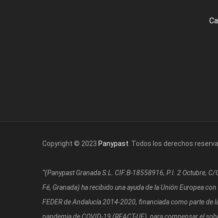
Ca
Copyright © 2023
Panypast
. Todos los derechos reserv
“(Panypast Granada S.L. CIF:B-18558916, P.I. 2 Octubre, C
Fé, Granada)
ha recibido una ayuda de la Unión Europea con
FEDER de Andalucía 2014-2020, financiada como parte de la 
pandemia de COVID-19 (REACT-UE), para compensar el sobre