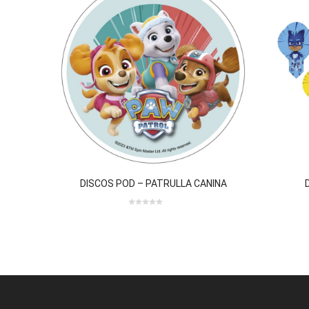
DISCOS POD – PATRULLA CANINA
review(s)
0 review(s)
0
out
of
5