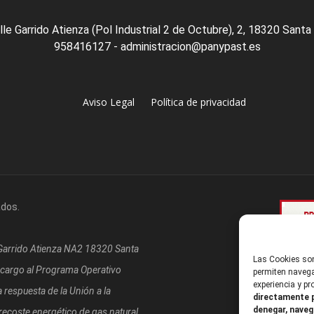
lle Garrido Atienza (Pol Industrial 2 de Octubre), 2, 18320 Santa
958416127 - administracion@panypast.es
Aviso Legal
Política de privacidad
ados.
/Garrido Atienza NA2 18320 Santa
Las Cookies son
 cargo al Programa Operativo
permiten navega
experiencia y p
respuesta de la Unión a la
directamente p
denegar, naveg
coste energético de gas natural