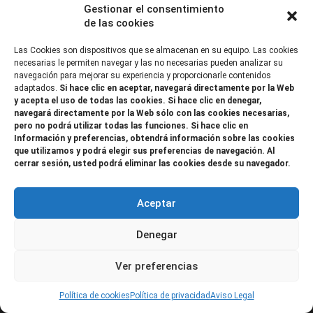
2014-2020, financiada como parte de la respuesta de la Unión a la
Gestionar el consentimiento
de las cookies
pandemia de COVID-19 (REACT-UE), para compensar el sobrecoste
energético de gas natural y/o electricidad a pymes y autónomos
Las Cookies son dispositivos que se almacenan en su equipo. Las cookies
necesarias le permiten navegar y las no necesarias pueden analizar su
especialmente afectados por el incremento de los precios del gas
navegación para mejorar su experiencia y proporcionarle contenidos
adaptados.
Si hace clic en aceptar, navegará directamente por la Web
natural y la electricidad provocados por el impacto de la guerra de
y acepta el uso de todas las cookies. Si hace clic en denegar,
agresión de Rusia contra Ucrania.”
navegará directamente por la Web sólo con las cookies necesarias,
pero no podrá utilizar todas las funciones. Si hace clic en
Información y preferencias, obtendrá información sobre las cookies
que utilizamos y podrá elegir sus preferencias de navegación. Al
cerrar sesión, usted podrá eliminar las cookies desde su navegador.
Aceptar
Denegar
Ver preferencias
Política de cookies
Política de privacidad
Aviso Legal