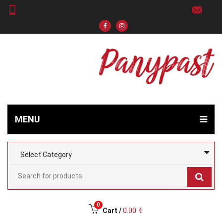
MENU
0
Cart /
0.00
€